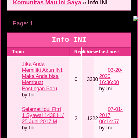
Komunitas Mau Ini Saya
»
Info INI
Page:
1
Info INI
Topic
Replies
Views
Last post
Jika Anda
Memiliki Akun INI,
03-20-
Maka Anda bisa
2020
0
3330
Membuat
16:36:00
Postingan Baru
by
Ini
by
Ini
Selamat Idul Fitri
07-01-
1 Syawal 1438 H /
2017
2
1222
25 Juni 2017 M
06:14:57
by
Ini
by
Ini