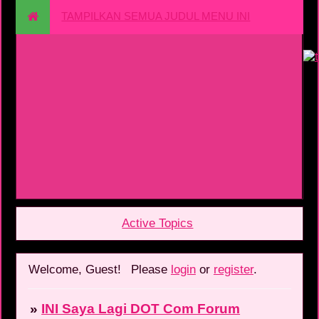
TAMPILKAN SEMUA JUDUL MENU INI
Active Topics
Welcome, Guest!
Please
login
or
register
.
»
INI Saya Lagi DOT Com Forum