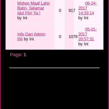
Mohon Maaf Lahir
06-24-
Batin, Selamat
2017
0
917
Idul Fitri Ya !
14:33:14
by
Ini
by
Ini
05-01-
Info Dari Admin
2017
0
1079
INI
by
Ini
20:57:31
by
Ini
Page:
1