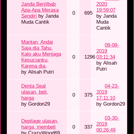
Janda Berjilbab
2020
Apa-Apa Merasa
19:59:07
0
695
Sendiri
by
Janda
by
Janda
Muda Cantik
Muda
Cantik
Mantan, Andai
08-08-
Saja dia Tahu,
2019
Kalo aku Menjaga
0
1296
03:11:34
Kesucianku,
by
Alisah
Karena dia,
Putri
by
Alisah Putri
Denta Seal
04-23-
ulasan, beli,
2019
0
375
harga
17:11:10
by
Gordon29
by
Gordon29
03-30-
Depilage ulasan,
2019
harga, membeli
0
337
00:26:49
by
CrazyWood69