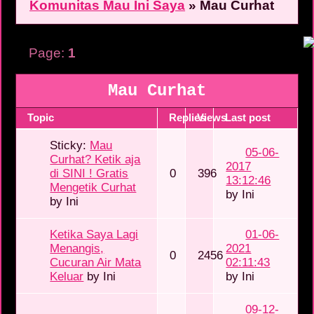
Komunitas Mau Ini Saya
»
Mau Curhat
Page:
1
Mau Curhat
Topic
Replies
Views
Last post
Sticky:
Mau
05-06-
Curhat? Ketik aja
2017
di SINI ! Gratis
0
396
13:12:46
Mengetik Curhat
by
Ini
by
Ini
Ketika Saya Lagi
01-06-
Menangis,
2021
0
2456
Cucuran Air Mata
02:11:43
Keluar
by
Ini
by
Ini
09-12-