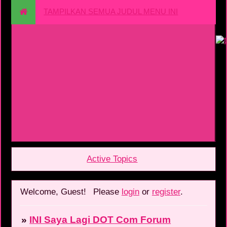
TAMPILKAN SEMUA JUDUL MENU INI
Active Topics
Welcome, Guest!
Please
login
or
register
.
»
INI Saya Lagi DOT Com Forum