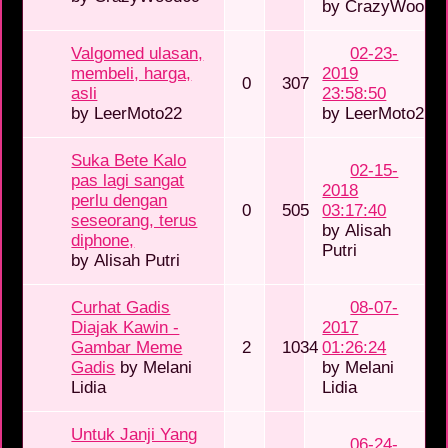
by
CrazyWood6
Valgomed ulasan,
02-23-
membeli, harga,
2019
0
307
asli
23:58:50
by
LeerMoto22
by
LeerMoto22
Suka Bete Kalo
02-15-
pas lagi sangat
2018
perlu dengan
0
505
03:17:40
seseorang, terus
by
Alisah
diphone,
Putri
by
Alisah Putri
Curhat Gadis
08-07-
Diajak Kawin -
2017
Gambar Meme
2
1034
01:26:24
Gadis
by
Melani
by
Melani
Lidia
Lidia
Untuk Janji Yang
06-24-