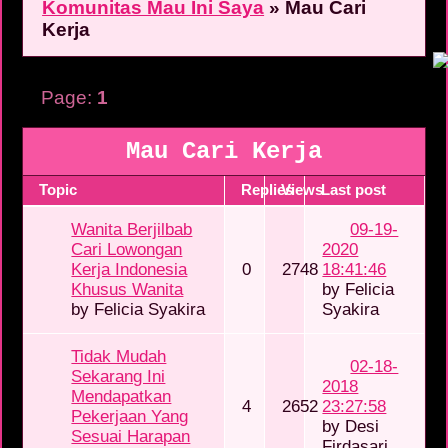
Komunitas Mau Ini Saya
»
Mau Cari
Kerja
Page:
1
Mau Cari Kerja
Topic
Replies
Views
Last post
Wanita Berjilbab
09-19-
Cari Lowongan
2020
Kerja Indonesia
0
2748
18:41:46
Khusus Wanita
by
Felicia
by
Felicia Syakira
Syakira
Tidak Mudah
02-18-
Sekarang Ini
2018
Mendapatkan
4
2652
23:27:58
Pekerjaan Yang
by
Desi
Sesuai Harapan
Firdasari