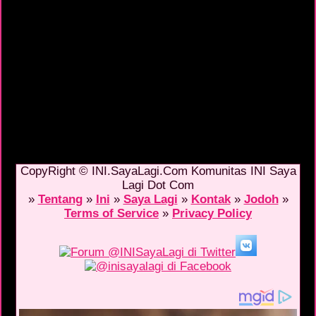
CopyRight © INI.SayaLagi.Com Komunitas INI Saya
Lagi Dot Com
»
Tentang
»
Ini
»
Saya Lagi
»
Kontak
»
Jodoh
»
Terms of Service
»
Privacy Policy