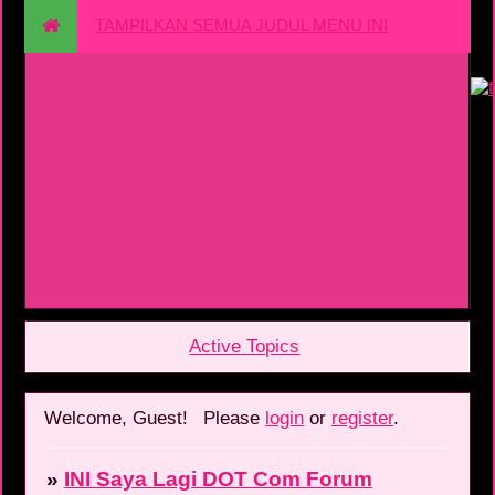
TAMPILKAN SEMUA JUDUL MENU INI
Active Topics
Welcome, Guest!
Please
login
or
register
.
»
INI Saya Lagi DOT Com Forum