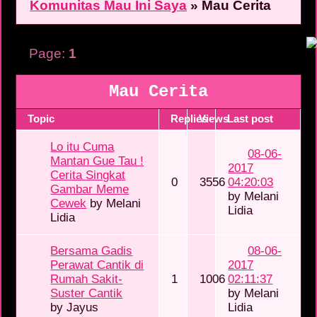
Komunitas Mau Ini Saya
»
Mau Cerita
Page:
1
Mau Cerita
Topic
Replies
Views
Last post
Lo itu Cuma
08-06-
Mantan Gue Tau !
2017
Cerita Singkat
0
3556
04:20:03
Gambar Meme
by
Melani
Cewek
by
Melani
Lidia
Lidia
Bersama Gadis
08-06-
Perawat Cantik di
2017
Rumah Sakit-
1
1006
02:11:37
Suster Cantik
by
Melani
by
Jayus
Lidia