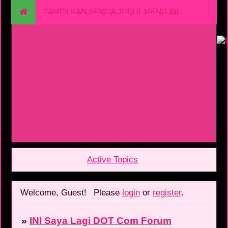
TAMPILKAN SEMUA JUDUL MENU INI
Active Topics
Welcome, Guest!
Please
login
or
register
.
»
INI Saya Lagi DOT Com Forum