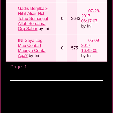
Gadis Berjilbab-
07-28-
Nihil Alias Nol-
2017
Tetap Semangat
0
3643
06:17:07
Allah Bersama
by
Ini
Org Sabar
by
Ini
INI Saya Lagi
05-09-
Mau Cerita !
2017
0
575
Maunya Cerita
16:45:05
Apa?
by
Ini
by
Ini
Page:
1