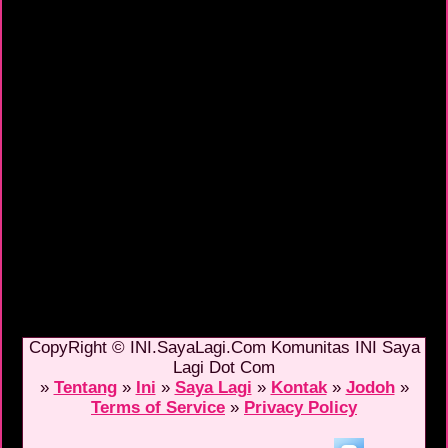
CopyRight © INI.SayaLagi.Com Komunitas INI Saya
Lagi Dot Com
»
Tentang
»
Ini
»
Saya Lagi
»
Kontak
»
Jodoh
»
Terms of Service
»
Privacy Policy