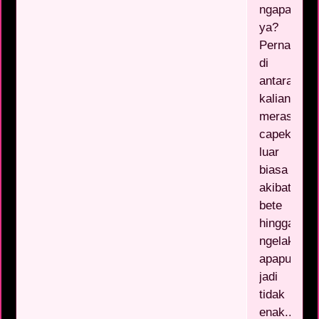
ngapain
ya?
Pernahkah
di
antara
kalian
merasakan
capek
luar
biasa
akibat
bete
hingga
ngelakuin
apapun
jadi
tidak
enak...Bet