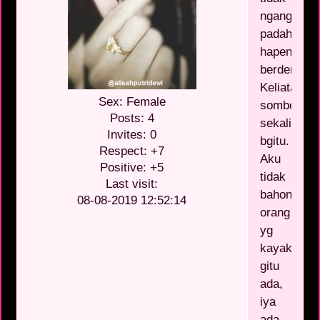
ngangkat,
padahal
hapenya
berdering.
Keliatanny
Sex:
Female
sombong
Posts:
4
sekali
Invites:
0
bgitu.
Respect:
+7
Aku
Positive:
+5
tidak
Last visit:
bahong,
08-08-2019 12:52:14
orang
yg
kayak
gitu
ada,
iya
ada,