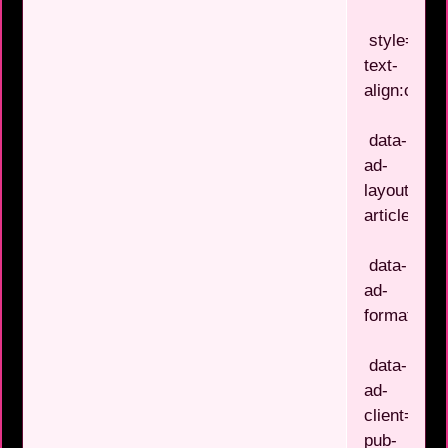
style="dis
text-
align:cente
data-
ad-
layout="in-
article"
data-
ad-
format="flu
data-
ad-
client="ca-
pub-