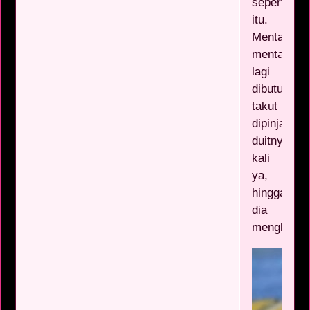
seperti
itu.
Mentang-
mentang
lagi
dibutuhkan
takut
dipinjam
duitnya
kali
ya,
hingga
dia
menghindar