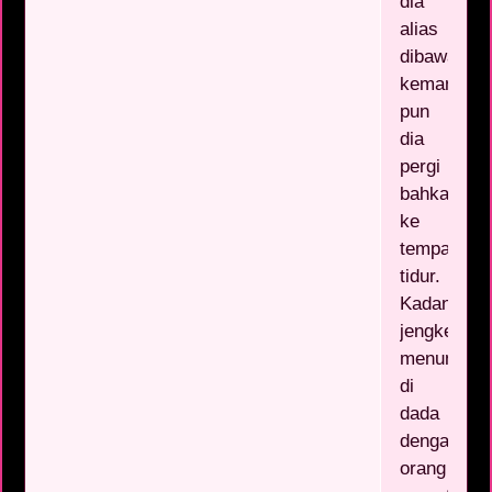
dia
alias
dibawa
kemana
pun
dia
pergi
bahkan
ke
tempat
tidur.
Kadang
jengkel
menumpuk
di
dada
dengan
orang