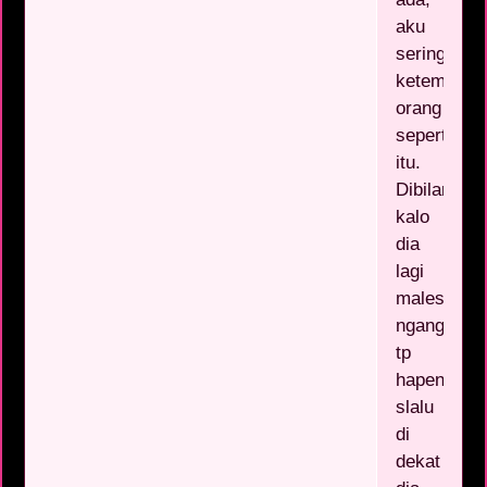
aku
sering
ketemu
orang
seperti
itu.
Dibilang
kalo
dia
lagi
males
ngangkat,
tp
hapenya
slalu
di
dekat