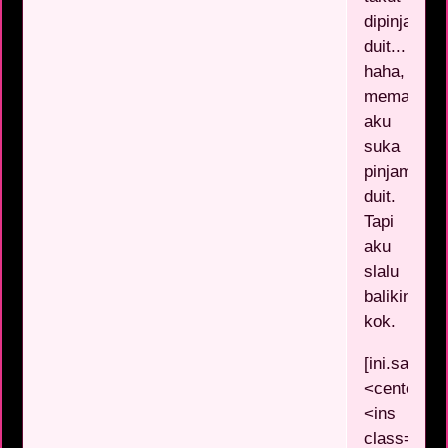
dipinjami
duit...
haha,
memang
aku
suka
pinjam
duit.
Tapi
aku
slalu
balikin
kok.
[ini.sayala
<center>
<ins
class="ads