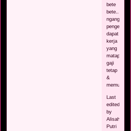
bete
bete..
nganggur
pengen
dapat
kerja
yang
matap,
gaji
tetap
&
memuaskan
Last
edited
by
Alisah
Putri