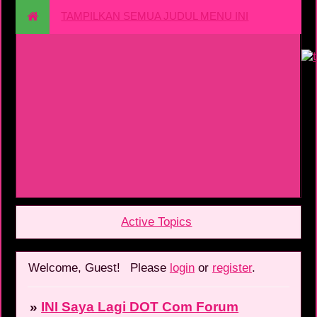
TAMPILKAN SEMUA JUDUL MENU INI
Active Topics
Welcome, Guest!
Please
login
or
register
.
»
INI Saya Lagi DOT Com Forum