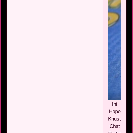
Ini
Hape
Khusus
Chat