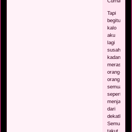
Curhat
Tapi
begitulah,
kalo
aku
lagi
susah,
kadang
merasa
orang-
orang
semuanya
seperti
menjauh
dari
dekatku.
Semuanya
takut