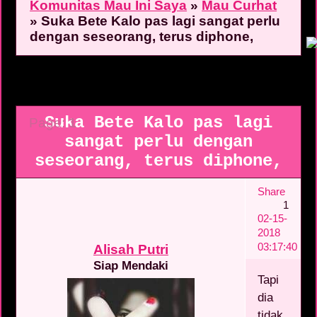
Komunitas Mau Ini Saya
»
Mau Curhat
»
Suka Bete Kalo pas lagi sangat perlu
dengan seseorang, terus diphone,
Suka Bete Kalo pas lagi
Page:
1
sangat perlu dengan
seseorang, terus diphone,
Share
1
02-15-
2018
03:17:40
Alisah Putri
Siap Mendaki
Tapi
dia
tidak