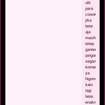
utk
para
cowok,
jika
bete
aja
masih
tetep
ganteng,,,
jangan
segan
komen
ya.
Ngomong2
kalo
lagi
bete,
enaknya