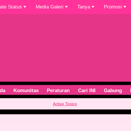
ate Status
Media Galeri
Tanya
Promosi
da
Active Topics