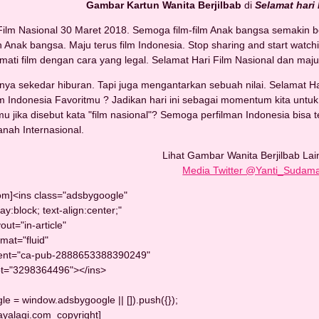
Gambar Kartun Wanita Berjilbab
di
Selamat hari
Film Nasional 30 Maret 2018. Semoga film-film Anak bangsa semakin b
Anak bangsa. Maju terus film Indonesia. Stop sharing and start watchi
ti film dengan cara yang legal. Selamat Hari Film Nasional dan maju t
nya sekedar hiburan. Tapi juga mengantarkan sebuah nilai. Selamat Har
m Indonesia Favoritmu ? Jadikan hari ini sebagai momentum kita untuk
mu jika disebut kata "film nasional"? Semoga perfilman Indonesia bisa
anah Internasional.
Lihat Gambar Wanita Berjilbab Lai
Media Twitter @Yanti_Sudam
com]<ins class="adsbygoogle"
:block; text-align:center;"
t="in-article"
at="fluid"
nt="ca-pub-2888653388390249"
="3298364496"></ins>
= window.adsbygoogle || []).push({});
.sayalagi.com_copyright]