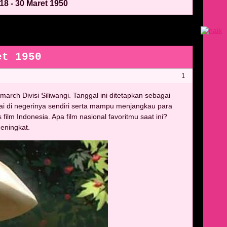
18 - 30 Maret 1950
et 1950
1
rch Divisi Siliwangi. Tanggal ini ditetapkan sebagai
tai di negerinya sendiri serta mampu menjangkau para
film Indonesia. Apa film nasional favoritmu saat ini?
eningkat.