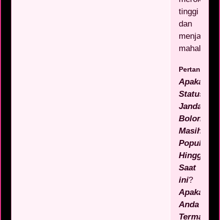
tinggi
dan
menjadi
mahal.
Pertanyaan
Apakah
Status
Janda
Bolong
Masih
Populer
Hingga
Saat
ini
?
Apakah
Anda
Termasuk