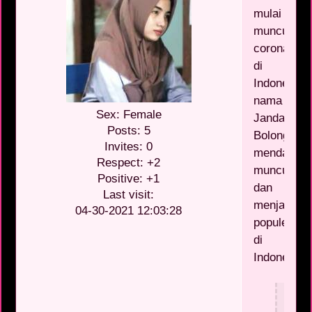
mulai
munculnya
corona
di
Indonesia,
nama
Sex:
Female
Janda
Posts:
5
Bolong
Invites:
0
mendadak
Respect:
+2
muncul
Positive:
+1
dan
Last visit:
menjadi
04-30-2021 12:03:28
populer
di
Indonesi.
Liha