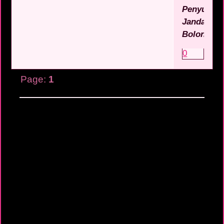
Penyuka
Janda
Bolong
?
0
Page:
1