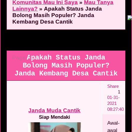
Komunitas Mau Ini Saya
»
Mau Tanya
Lainnya?
»
Apakah Status Janda
Bolong Masih Populer? Janda
Kembang Desa Cantik
Apakah Status Janda
Page:
1
Bolong Masih Populer?
Janda Kembang Desa Cantik
Share
1
01-31-
2021
08:27:40
Janda Muda Cantik
Siap Mendaki
Awal-
awal