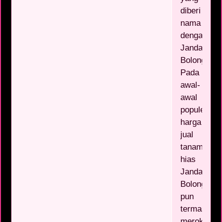
diberi
nama
dengan
Janda
Bolong.
Pada
awal-
awal
populernya
harga
jual
tanaman
hias
Janda
Bolong
pun
termasuk
meroket