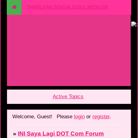
TAMPILKAN SEMUA JUDUL MENU INI
Active Topics
Welcome, Guest!
Please
login
or
register
.
»
INI Saya Lagi DOT Com Forum