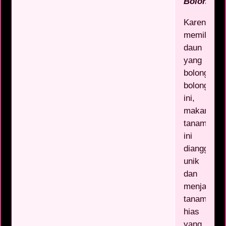
Bolong
Karena
memiliki
daun
yang
bolong-
bolong
ini,
makan
tanaman
ini
dianggap
unik
dan
menjadi
tanaman
hias
yang