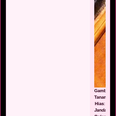
Gambar
Tanaman
Hias
:
Janda