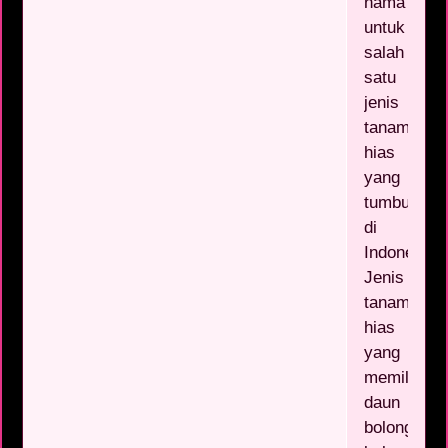
nama
untuk
salah
satu
jenis
tanaman
hias
yang
tumbuh
di
Indonesia.
Jenis
tanaman
hias
yang
memiliki
daun
bolong-